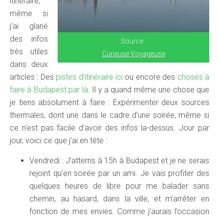
itinéraire,
même si
j’ai glané
des infos
Source :
très utiles
Curieuse Voyageuse
dans deux
articles : Des
pistes d’itinéraire ici
ou encore des
choses à
faire à Budapest par là
. Il y a quand même une chose que
je tiens absolument à faire : Expérimenter deux sources
thermales, dont une dans le cadre d’une soirée, même si
ce n’est pas facile d’avoir des infos la-dessus. Jour par
jour, voici ce que j’ai en tête :
Vendredi : J’atterris à 15h à Budapest et je ne serais
rejoint qu’en soirée par un ami. Je vais profiter des
quelques heures de libre pour me balader sans
chemin, au hasard, dans la ville, et m’arrêter en
fonction de mes envies. Comme j’aurais l’occasion