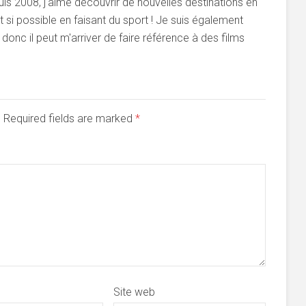
s 2008, j'aime découvrir de nouvelles destinations en
si possible en faisant du sport ! Je suis également
onc il peut m'arriver de faire référence à des films
d. Required fields are marked
*
Site web