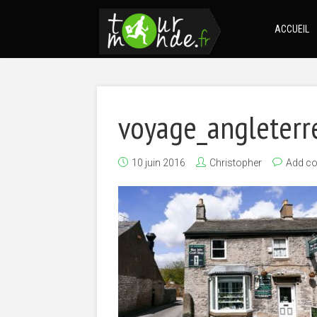
ACCUEIL
voyage_angleterr
10 juin 2016
Christopher
Add c