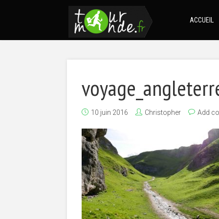
ACCUEIL
voyage_angleterr
10 juin 2016
Christopher
Add c