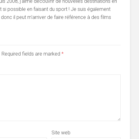
s 2008, j'aime découvrir de nouvelles destinations en
si possible en faisant du sport ! Je suis également
onc il peut m'arriver de faire référence à des films
d. Required fields are marked
*
Site web