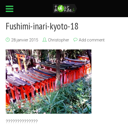
Fushimi-inari-kyoto-18
28 janvier 2015
Christopher
Add comment
??????????????