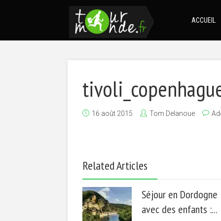
ACCUEIL
tivoli_copenhagu
16 août 2015
Tom Delanoue
Ad
Related Articles
Séjour en Dordogne
avec des enfants :...