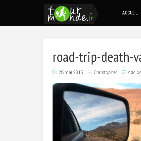
ACCUEIL
road-trip-death-v
28 mai 2015
Christopher
Add c