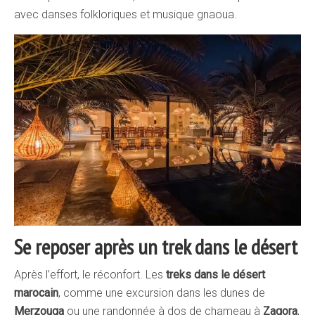
avec danses folkloriques et musique gnaoua.
Se reposer après un trek dans le désert
Après l’effort, le réconfort. Les
treks dans le désert
marocain
, comme une excursion dans les dunes de
Merzouga
ou une randonnée à dos de chameau à
Zagora
,