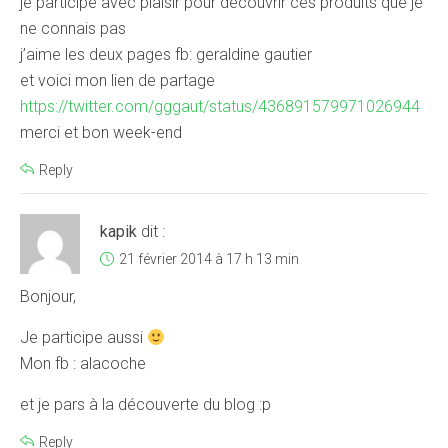
je participe avec plaisir pour découvrir ces produits que je
ne connais pas
j’aime les deux pages fb: geraldine gautier
et voici mon lien de partage
https://twitter.com/gggaut/status/436891579971026944
merci et bon week-end
Reply
kapik
dit :
21 février 2014 à 17 h 13 min
Bonjour,
Je participe aussi
Mon fb : alacoche
et je pars à la découverte du blog :p
Reply