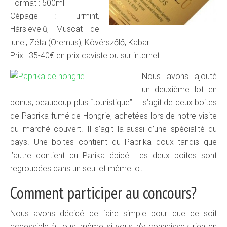
Format : 500ml
Cépage : Furmint,
Hárslevelű, Muscat de
lunel, Zéta (Oremus), Kövérszőlő, Kabar
Prix : 35-40€ en prix caviste ou sur internet
Nous avons ajouté
un deuxième lot en
bonus, beaucoup plus “touristique”. Il s’agit de deux boites
de Paprika fumé de Hongrie, achetées lors de notre visite
du marché couvert. Il s’agit la-aussi d’une spécialité du
pays. Une boites contient du Paprika doux tandis que
l’autre contient du Parika épicé. Les deux boites sont
regroupées dans un seul et même lot.
Comment participer au concours?
Nous avons décidé de faire simple pour que ce soit
accessible à tous, même si vous n’y connaissez rien en