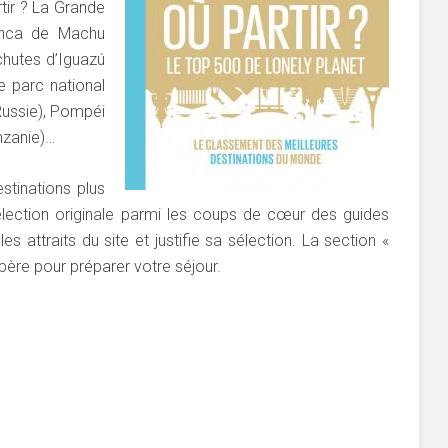
tir ? La Grande
é inca de Machu
 chutes d’Iguazú
le parc national
(Russie), Pompéi
anzanie)…
tinations plus
sélection originale parmi les coups de cœur des guides
s attraits du site et justifie sa sélection. La section «
epère pour préparer votre séjour.