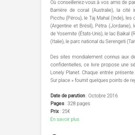
Où conseilleriez-vous à vos amis de par
Barrière de corail (Australie), la cit
Picchu (Pérou), le Taj Mahal (Inde), les
(Argentine et Brésil), Pétra (Jordanie), 
de Yosemite (États-Unis), le lac Baïkal 
(Italie), le parc national du Serengeti (T
Des sites mondialement connus aux des
confidentielles, ce livre propose une 
Lonely Planet. Chaque entrée présente le
Sur place » fournit quelques points de r
Date de parution
: Octobre 2016
Pages
: 328 pages
Prix
: 25€
En savoir plus