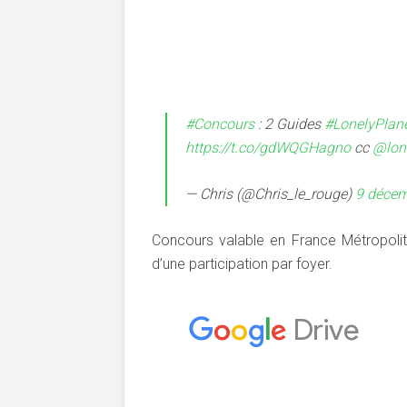
#Concours
: 2 Guides
#LonelyPlan
https://t.co/gdWQGHagno
cc
@lone
— Chris (@Chris_le_rouge)
9 décem
Concours valable en France Métropol
d’une participation par foyer.