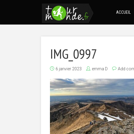
ACCUEIL
IMG_0997
6 janvier 2023
emma D
Add co