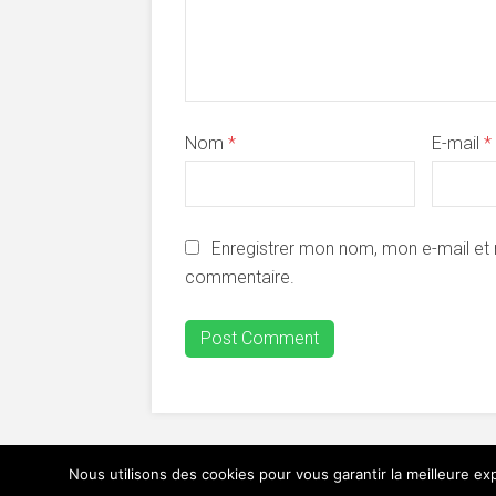
Nom
*
E-mail
*
Enregistrer mon nom, mon e-mail et 
commentaire.
Nous utilisons des cookies pour vous garantir la meilleure exp
Copyright © 2014. Created by
Meks
. Powered by
W