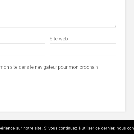
Site web
mon site dans le navigateur pour mon prochain
érience sur notre site. Si vous continuez à utiliser ce dernier, nous co
ordPress
.
A propos