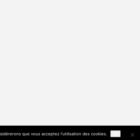
nsidérerons que vous acceptez l'utilisation des cookies.
Ok
Citations de voyage
Liens utiles et blogs voyage