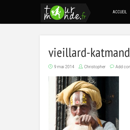
ACCUEIL
vieillard-katman
9 mai 2014
Christopher
Add co