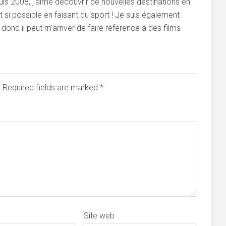
s 2008, j'aime découvrir de nouvelles destinations en
si possible en faisant du sport ! Je suis également
onc il peut m'arriver de faire référence à des films
d. Required fields are marked
*
Site web