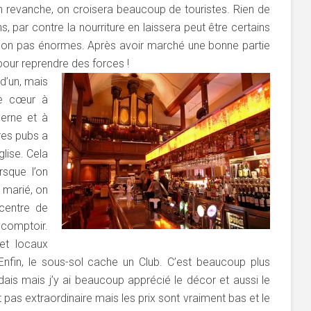
ur en revanche, on croisera beaucoup de touristes. Rien de
, par contre la nourriture en laissera peut être certains
e son pas énormes. Après avoir marché une bonne partie
 pour reprendre des forces !
 d’un, mais
e cœur à
derne et à
res pubs a
lise. Cela
rsque l’on
 marié, on
 centre de
comptoir.
 et locaux
 Enfin, le sous-sol cache un Club. C’est beaucoup plus
dais mais j’y ai beaucoup apprécié le décor et aussi le
 pas extraordinaire mais les prix sont vraiment bas et le