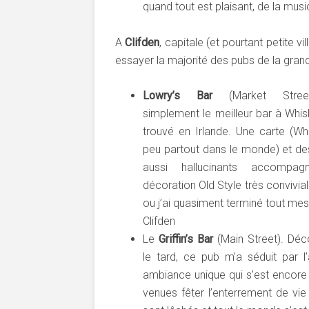
quand tout est plaisant, de la musi
A
Clifden
, capitale (et pourtant petite v
essayer la majorité des pubs de la grand’
Lowry’s Bar
(Market Street
simplement le meilleur bar à Whisk
trouvé en Irlande. Une carte (Wh
peu partout dans le monde) et des
aussi hallucinants accompag
décoration Old Style très convivia
ou j’ai quasiment terminé tout mes
Clifden
Le
Griffin’s Bar
(Main Street). Déc
le tard, ce pub m’a séduit par 
ambiance unique qui s’est encore
venues fêter l’enterrement de vie 