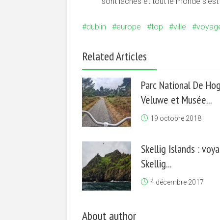
sont lâchés et tout le monde s’es
dublin
europe
top
ville
voyage
Related Articles
Parc National De Ho
Veluwe et Musée...
19 octobre 2018
Skellig Islands : voy
Skellig...
4 décembre 2017
About author