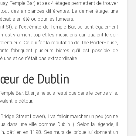
uay, Temple Bar) et ses 4 étages permettent de trouver
rtout des ambiances différentes. Le dernier étage, une
réciable en été ou pour les fumeurs.
t St), à l’extrémité de Temple Bar, se tient également
n est vraiment top et les musiciens qui jouaient le soir
talentueux. Ce qui fait la réputation de The PorterHouse,
ants fabriquent plusieurs bières qu’il est possible de
é une et ce n’était pas extraordinaire…
cœur de Dublin
mple Bar. Et si je ne suis resté que dans le centre ville,
valent le détour.
Bridge Street Lower), il va falloir marcher un peu (on ne
 dans une ville comme Dublin !). Selon la légende, il
lin, bâti en en 1198. Ses murs de brique lui donnent un