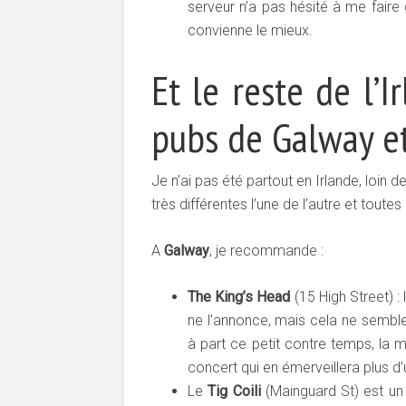
serveur n’a pas hésité à me faire 
convienne le mieux.
Et le reste de l’I
pubs de Galway et
Je n’ai pas été partout en Irlande, loin d
très différentes l’une de l’autre et tout
A
Galway
, je recommande :
The King’s Head
(15 High Street) :
ne l’annonce, mais cela ne sembl
à part ce petit contre temps, la 
concert qui en émerveillera plus d’
Le
Tig Coili
(Mainguard St) est un p