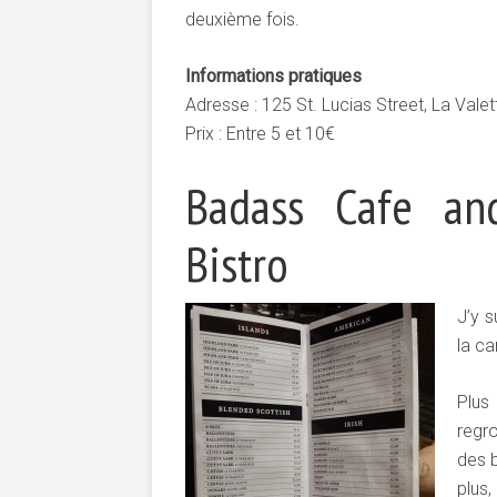
deuxième fois.
Informations pratiques
Adresse : 125 St. Lucias Street, La Valet
Prix : Entre 5 et 10€
Badass Cafe an
Bistro
J’y s
la c
Plus
regr
des b
plus