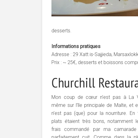
desserts.
Informations pratiques
Adresse : 29 Xatt is-Sajjieda, Marsaxlok
Prix : ~ 25€, desserts et boissons compr
Churchill Restaur
Mon coup de cœur n’est pas à La Va
même sur l’île principale de Malte, et e
n’est pas (que) pour la nourriture. En f
plats étaient très bons, notamment l
frais commandé par ma camarade q
parfaitement cuit. Comme dans la pl