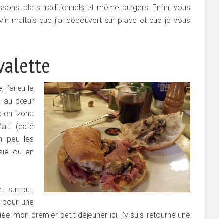
issons, plats traditionnels et même burgers. Enfin, vous
 vin maltais que j’ai découvert sur place et que je vous
valette
 j’ai eu le
ué au cœur
eux en “zone
alti (café
n peu les
sie ou en
t surtout,
 pour une
 mon premier petit déjeuner ici, j’y suis retourné une