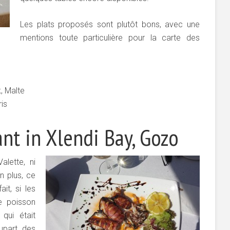
Les plats proposés sont plutôt bons, avec une
mentions toute particulière pour la carte des
k, Malte
is
ant in Xlendi Bay, Gozo
lette, ni
n plus, ce
ait, si les
e poisson
ui était
upart des