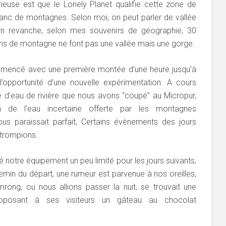
ieuse est que le Lonely Planet qualifie cette zone de
 flanc de montagnes. Selon moi, on peut parler de vallée
n revanche, selon mes souvenirs de géographie, 30
lans de montagne ne font pas une vallée mais une gorge.
commencé avec une première montée d’une heure jusqu’à
 l’opportunité d’une nouvelle expérimentation. A cours
e d’eau de rivière que nous avons “coupé” au Micropur,
on de l’eau incertaine offerte par les montagnes
ous paraissait parfait, Certains évènements des jours
 trompions.
 notre équipement un peu limité pour les jours suivants,
emin du départ, une rumeur est parvenue à nos oreilles,
rong, ou nous allions passer la nuit, se trouvait une
oposant à ses visiteurs un gâteau au chocolat