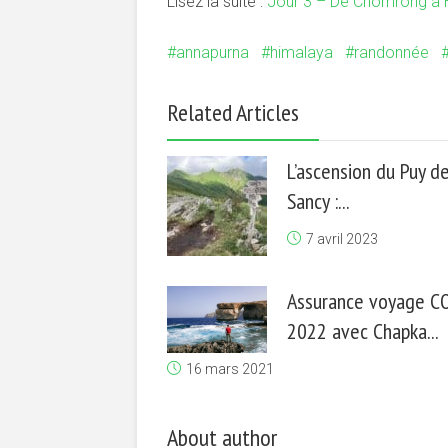
Lisez la suite :
Jour 3 – De Chomrong à 
annapurna
himalaya
randonnée
Related Articles
L’ascension du Puy d
Sancy :...
7 avril 2023
Assurance voyage C
2022 avec Chapka...
16 mars 2021
About author