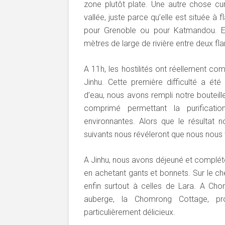
zone plutôt plate. Une autre chose cur
vallée, juste parce qu’elle est située à
pour Grenoble ou pour Katmandou. E
mètres de large de rivière entre deux f
A 11h, les hostilités ont réellement 
Jinhu. Cette première difficulté a été
d’eau, nous avons rempli notre bouteill
comprimé permettant la purificati
environnantes. Alors que le résultat n
suivants nous révéleront que nous nous
A Jinhu, nous avons déjeuné et complété
en achetant gants et bonnets. Sur le ch
enfin surtout à celles de Lara. A Chom
auberge, la Chomrong Cottage, pr
particulièrement délicieux.