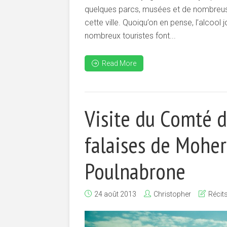
quelques parcs, musées et de nombreuses é
cette ville. Quoiqu’on en pense, l’alcool 
nombreux touristes font...
Read More
Visite du Comté de
falaises de Mohe
Poulnabrone
24 août 2013
Christopher
Récit