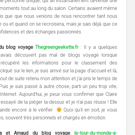
ne personne unique, qui ait instantanément devenue une
s moments tout au long du salon. Certains avaient même
ais que que nous venions de nous rencontrer tant nous
 ou et quand on se recroisera, mais je sais déjà que ce
onfidences et des échanges passionnés.
 du blog voyage
Thegreengeekette.fr
: Il y a quelques
j’avais découvert pas mal de blogs voyage lorsque
s récupéré les informations pour le classement des
i cliqué sur le lien, je suis arrivé sur la page d’accueil et là,
 tout de suite retenu mon attention et j’ai pris le temps de
Puis je suis passé à autre chose, parti un peu trop vite,
nternet. Aujourd’hui, je peux vous confirmer que Claire
 essayé de la piéger la-dessus et je n’ai pas réussi ! Elle
mande encore à le vérifier
Quoi qu’il en soit, je vous
es, souvent très personnels et chargés en émotion.
sa et Arnaud du blog voyage
le-tour-du-monde-a-