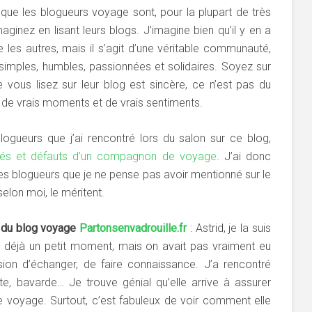
t que les blogueurs voyage sont, pour la plupart de très
aginez en lisant leurs blogs. J’imagine bien qu’il y en a
les autres, mais il s’agit d’une véritable communauté,
ples, humbles, passionnées et solidaires. Soyez sur
 vous lisez sur leur blog est sincère, ce n’est pas du
t de vrais moments et de vrais sentiments.
logueurs que j’ai rencontré lors du salon sur ce blog,
ités et défauts d’un compagnon de voyage
. J’ai donc
des blogueurs que je ne pense pas avoir mentionné sur le
selon moi, le méritent.
 du blog voyage
Partonsenvadrouille.fr
: Astrid, je la suis
 déjà un petit moment, mais on avait pas vraiment eu
sion d’échanger, de faire connaissance. J’a rencontré
te, bavarde… Je trouve génial qu’elle arrive à assurer
 voyage. Surtout, c’est fabuleux de voir comment elle