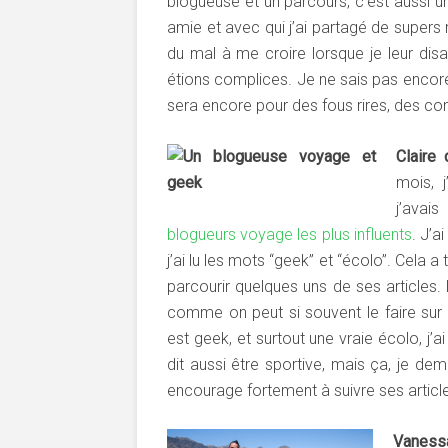
blogueuse et un parcours, c’est aussi u
amie et avec qui j’ai partagé de super
du mal à me croire lorsque je leur dis
étions complices. Je ne sais pas encore
sera encore pour des fous rires, des c
Claire
mois, 
j’avai
blogueurs voyage les plus influents
. J’a
j’ai lu les mots “geek” et “écolo”. Cela a
parcourir quelques uns de ses articles. 
comme on peut si souvent le faire sur I
est geek, et surtout une vraie écolo, j’ai
dit aussi être sportive, mais ça, je de
encourage fortement à suivre ses articl
Vanes