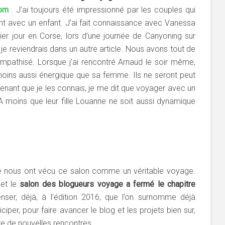
om
: J’ai toujours été impressionné par les couples qui
t avec un enfant. J’ai fait connaissance avec Vanessa
ier jour en Corse, lors d’une journée de Canyoning sur
 je reviendrais dans un autre article. Nous avons tout de
ympathisé. Lorsque j’ai rencontré Arnaud le soir même,
moins aussi énergique que sa femme. Ils ne seront peut
nant que je les connais, je me dit que voyager avec un
 A moins que leur fille Louanne ne soit aussi dynamique
re nous ont vécu ce salon comme un véritable voyage.
 et le
salon des blogueurs voyage a fermé le chapitre
er, déjà, à l’édition 2016, que l’on surnomme déjà
iper, pour faire avancer le blog et les projets bien sur,
ire de nouvelles rencontres.