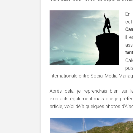
En 
cet
Can
il 
ass
tan
Cal
pui
internationale entre Social Media Manag
Après cela, je reprendrais bien sur 
excitants également mais que je préfère
article, voici déjà quelques photos d’Aj