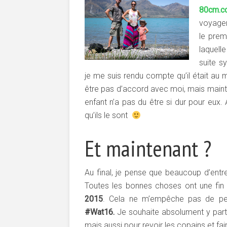
80cm.c
voyagen
le prem
laquelle
suite s
je me suis rendu compte qu’il était au 
être pas d’accord avec moi, mais mainte
enfant n’a pas du être si dur pour eux.
qu’ils le sont
Et maintenant ?
Au final, je pense que beaucoup d’ent
Toutes les bonnes choses ont une fin
2015
. Cela ne m’empêche pas de pens
#Wat16.
Je souhaite absolument y partic
mais aussi pour revoir les copains et fa