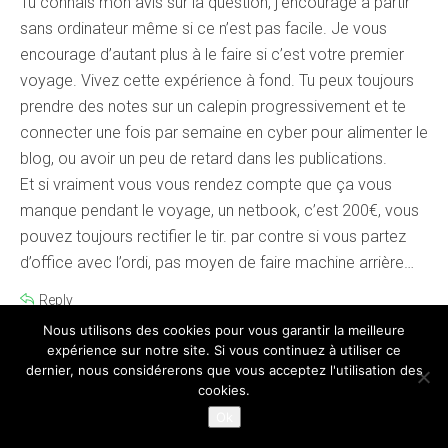
Tu connais mon avis sur la question, j’encourage à partir
sans ordinateur même si ce n’est pas facile. Je vous
encourage d’autant plus à le faire si c’est votre premier
voyage. Vivez cette expérience à fond. Tu peux toujours
prendre des notes sur un calepin progressivement et te
connecter une fois par semaine en cyber pour alimenter le
blog, ou avoir un peu de retard dans les publications.
Et si vraiment vous vous rendez compte que ça vous
manque pendant le voyage, un netbook, c’est 200€, vous
pouvez toujours rectifier le tir. par contre si vous partez
d’office avec l’ordi, pas moyen de faire machine arrière…
Reply
Nous utilisons des cookies pour vous garantir la meilleure
expérience sur notre site. Si vous continuez à utiliser ce
Nena
dit :
dernier, nous considérerons que vous acceptez l'utilisation des
3 janvier 2014 à 0 h 08 min
cookies.
Ok
Merci pour tes conseils mais oui effectivement, la