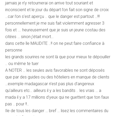
jamais je n’y retournerai on arrive tout souriant et
inconscient et le jour du départ l’on fait son signe de croix
…car l’on s’est aperçu .. que le danger est partout …!!!
personnellement je me suis fait violemment agresser 3
fois et …. heureusement que je suis un jeune costau des
citées … sinon j’était mort…
dans cette île MAUDITE ..!! on ne peut faire confiance à
personne
les grands sourires ne sont là que pour mieux te dépouiller
.. ou même te tuer
A NOTER … les seules avis favorables ne sont déposés
que par des guides ou des hôteliers en manque de clients
…exemple madagascar n’est pas plus d’angereux
qu’ailleurs etc… ailleurs il y a les bandits .. les vrais … a
mada il y a 17 millions d’yeux qui ne guettent que ton faux
pas .. pour !!..
Ile de tous les danger … bref … lisez les commentaires du