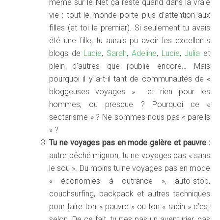
même sur le Net ça reste quand dans la vraie
vie : tout le monde porte plus d’attention aux
filles (et toi le premier). Si seulement tu avais
été une fille, tu aurais pu avoir les excellents
blogs de
Lucie
,
Sarah
,
Adeline
,
Lucie
,
Julia
et
plein d’autres que j’oublie encore… Mais
pourquoi il y a-t-il tant de communautés de «
bloggeuses voyages » et rien pour les
hommes, ou presque ? Pourquoi ce «
sectarisme » ? Ne sommes-nous pas « pareils
» ?
Tu ne voyages pas en mode galère et pauvre :
autre pêché mignon, tu ne voyages pas « sans
le sou ». Du moins tu ne voyages pas en mode
« économies à outrance », auto-stop,
couchsurfing, backpack et autres techniques
pour faire ton « pauvre » ou ton « radin » c’est
selon. De ce fait, tu n’es pas un aventurier, pas