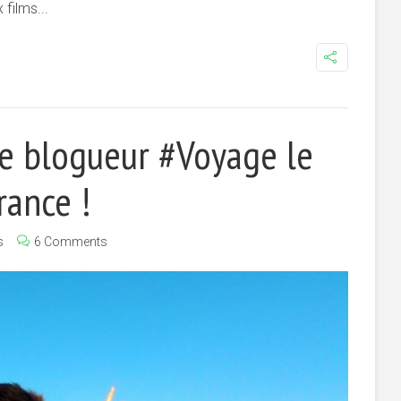
films...
 le blogueur #Voyage le
rance !
s
6 Comments