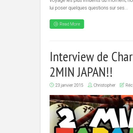
voyage les plus influents du moment, no
lui poser quelques questions sur ses...
Read More
Interview de Char
2MIN JAPAN!!
23 janvier 2015
Christopher
Réc