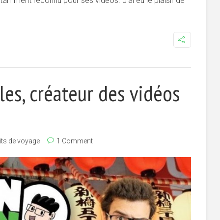
tamment reconnu pour ses vidéos. J’ai eu le plaisir de
les, créateur des vidéos
its de voyage
1 Comment